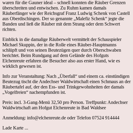
waren für die Gauner ideal – schnell konnten die Räuber Grenzen
überschreiten und entwischen. Zu Ruhm kamen damals
Räuberfänger wie der Reichsgraf Franz Ludwig Schenk von Castell
aus Oberdischingen. Der so genannte „Malefiz Schenk“ jegte die
Banden und ließ die Räuber mit dem Strang oder dem Schwert
richten.
Einblick in die damalige Räuberwelt vermittelt der Schauspieler
Michael Skuppin, der in die Rolle eines Räuber-Hauptmanns
schlüpft und von seinen Beutezügen quer durch Oberschwaben
berichtet. Beim Rundgang auf dem Gelände des Hofguts
Elchenreute erfahren die Besucher also aus erster Hand, wie es
wirklich gewesen ist.
Info zur Veranstaltung: Nach „Überfall“ und einem ca. einstündigen
Beutezug tischt die Andechser Waldwirtschaft einen Schmaus an der
Räubertafel auf, der den Ess- und Trinkgewohnheiten der damals
„Vogelfreien“ nachempfunden ist.
Preis: incl. 3-Gang-Menü 32,50 pro Person. Treffpunkt: Andechser
Waldwirtschaft am Hofgut Elchenreute in Bad Waldsee
Anmeldung: info@elchenreute.de oder Telefon 07524 914444
Lade Karte ...